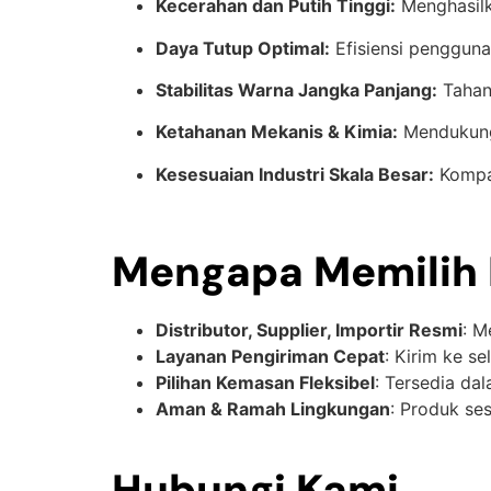
Kecerahan dan Putih Tinggi:
Menghasilka
Daya Tutup Optimal:
Efisiensi pengguna
Stabilitas Warna Jangka Panjang:
Tahan
Ketahanan Mekanis & Kimia:
Mendukung 
Kesesuaian Industri Skala Besar:
Kompat
Mengapa Memilih P
Distributor, Supplier, Importir Resmi
: M
Layanan Pengiriman Cepat
: Kirim ke s
Pilihan Kemasan Fleksibel
: Tersedia da
Aman & Ramah Lingkungan
: Produk se
Hubungi Kami