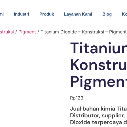
mi
Industri
Produk
Layanan Kami
Blog
Ko
struksi
/
Pigment
/ Titanium Dioxide – Konstruksi – Pigment
Titaniu
Konstru
Pigmen
Rp
123
Jual bahan kimia Tita
Distributor, supplier
Dioxide terpercaya d