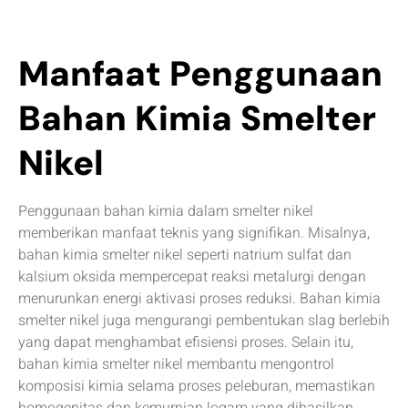
Manfaat Penggunaan
Bahan Kimia Smelter
Nikel
Penggunaan bahan kimia dalam smelter nikel
memberikan manfaat teknis yang signifikan. Misalnya,
bahan kimia smelter nikel seperti natrium sulfat dan
kalsium oksida mempercepat reaksi metalurgi dengan
menurunkan energi aktivasi proses reduksi. Bahan kimia
smelter nikel juga mengurangi pembentukan slag berlebih
yang dapat menghambat efisiensi proses. Selain itu,
bahan kimia smelter nikel membantu mengontrol
komposisi kimia selama proses peleburan, memastikan