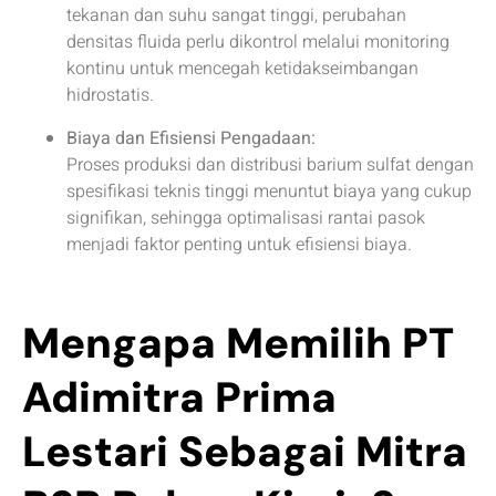
tekanan dan suhu sangat tinggi, perubahan
densitas fluida perlu dikontrol melalui monitoring
kontinu untuk mencegah ketidakseimbangan
hidrostatis.
Biaya dan Efisiensi Pengadaan:
Proses produksi dan distribusi barium sulfat dengan
spesifikasi teknis tinggi menuntut biaya yang cukup
signifikan, sehingga optimalisasi rantai pasok
menjadi faktor penting untuk efisiensi biaya.
Mengapa Memilih PT
Adimitra Prima
Lestari Sebagai Mitra