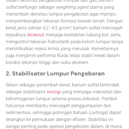
Dalam aktivitas pengeboran minyak dan gas, barium
sulfat berfungsi sebagai
weighting agent
utama yang
menambah densitas lumpur pengeboran agar mampu
menyeimbangkan tekanan formasi bawah tanah. Dengan
berat jenis sekitar 4,2–4,5 g/cm³, barium sulfat mencegah
terjadinya
blowout
, menjaga kestabilan lubang bor, serta
mengontrol tekanan hidrostatik pada kolom lumpur tanpa
menimbulkan reaksi kimia yang merusak. Keinertannya
juga menjamin performa fluida tetap stabil meski dalam
kondisi tekanan tinggi dan suhu ekstrem.
2. Stabilisator Lumpur Pengeboran
Selain sebagai penambah berat, barium sulfat bertindak
sebagai stabilisator
reologi
yang menjaga viskositas dan
kehomogenan lumpur selama proses sirkulasi. Partikel
halusnya membantu mencegah penggumpalan dan
sedimentasi, sehingga potongan batuan (
cuttings
) dapat
terangkat ke permukaan dengan efisien. Stabilitas ini
sangat penting pada operasi pengeboran dalam, di mana