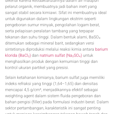
dikenal karena ketidaklarutannya dalam air maupun
pelarut organik, membuatnya jadi bahan inert yang
sangat stabil secara kimiawi. Sifat ini membuatnya ideal
untuk digunakan dalam lingkungan ekstrim seperti
pengeboran sumur minyak, pengolahan logam berat,
serta pelapisan peralatan tambang yang terpapar
tekanan dan suhu tinggi. Dalam bentuk alami, BaSO₄
ditemukan sebagai mineral barit, sedangkan versi
sintetisnya diproduksi melalui reaksi kimia antara
barium
klorida (BaCl₂)
dan
natrium sulfat (Na₂SO₄)
untuk
menghasilkan produk dengan kemurnian tinggi dan
kontrol ukuran partikel yang presisi.
Selain ketahanan kimianya, barium sulfat juga memiliki
indeks refraksi yang tinggi (1,64–1,65) dan densitas
mencapai 4,5 g/cm³, menjadikannya efektif sebagai
weighting agent dalam sistem fluida pengeboran dan
bahan pengisi (filler) pada formulasi industri berat. Dalam
sektor pertambangan, karakteristik ini sangat penting