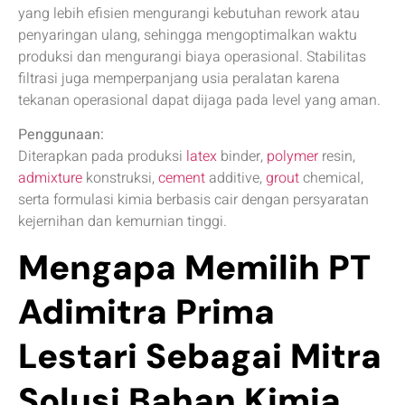
yang lebih efisien mengurangi kebutuhan rework atau
penyaringan ulang, sehingga mengoptimalkan waktu
produksi dan mengurangi biaya operasional. Stabilitas
filtrasi juga memperpanjang usia peralatan karena
tekanan operasional dapat dijaga pada level yang aman.
Penggunaan:
Diterapkan pada produksi
latex
binder,
polymer
resin,
admixture
konstruksi,
cement
additive,
grout
chemical,
serta formulasi kimia berbasis cair dengan persyaratan
kejernihan dan kemurnian tinggi.
Mengapa Memilih PT
Adimitra Prima
Lestari Sebagai Mitra
Solusi Bahan Kimia