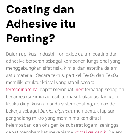
Coating dan
Adhesive itu
Penting?
Dalam aplikasi industri, iron oxide dalam coating dan
adhesive berperan sebagai komponen fungsional yang
menggabungkan sifat fisik, kimia, dan estetika dalam
satu material. Secara teknis, partikel
Fe₂O₃
dan
Fe₃O₄
memiliki struktur kristal yang stabil secara
termodinamika
, dapat membuat
inert
terhadap sebagian
besar reaksi kimia agresif, termasuk oksidasi lanjutan.
Ketika diaplikasikan pada sistem coating, iron oxide
bekerja sebagai
barrier pigment
, membentuk lapisan
penghalang mikro yang meminimalkan difusi
kelembaban dan oksigen ke substrat logam, sehingga
dapat menghambat mekanisme
korosi galvanik
. Dalam