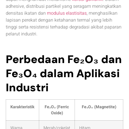
adhesive, distribusi partikel yang seragam meningkatkan
densitas ikatan dan
modulus elastisitas
, menghasilkan
lapisan perekat dengan ketahanan termal yang lebih
tinggi serta resistensi terhadap degradasi akibat paparan
pelarut industri.
Perbedaan Fe₂O₃ dan
Fe₃O₄ dalam Aplikasi
Industri
Karakteristik
Fe₂O₃ (Ferric
Fe₃O₄ (Magnetite)
Oxide)
Warna
Merah/cokelat
Hitam