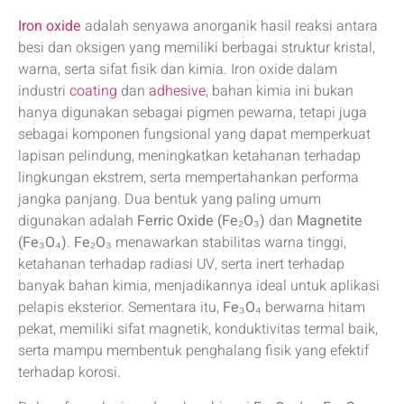
Iron oxide
adalah senyawa anorganik hasil reaksi antara
besi dan oksigen yang memiliki berbagai struktur kristal,
warna, serta sifat fisik dan kimia. Iron oxide dalam
industri
coating
dan
adhesive
, bahan kimia ini bukan
hanya digunakan sebagai pigmen pewarna, tetapi juga
sebagai komponen fungsional yang dapat memperkuat
lapisan pelindung, meningkatkan ketahanan terhadap
lingkungan ekstrem, serta mempertahankan performa
jangka panjang. Dua bentuk yang paling umum
digunakan adalah
Ferric Oxide (Fe₂O₃)
dan
Magnetite
(Fe₃O₄)
.
Fe₂O₃
menawarkan stabilitas warna tinggi,
ketahanan terhadap radiasi UV, serta inert terhadap
banyak bahan kimia, menjadikannya ideal untuk aplikasi
pelapis eksterior. Sementara itu,
Fe₃O₄
berwarna hitam
pekat, memiliki sifat magnetik, konduktivitas termal baik,
serta mampu membentuk penghalang fisik yang efektif
terhadap korosi.