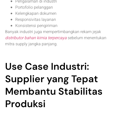
Pengalaman di industri
Portofolio pelanggan
Kelengkapan dokumen
Responsivitas layanan
Konsistensi pengiriman
Banyak industri juga mempertimbangkan rekam jejak
distributor bahan kimia terpercaya
sebelum menentukan
mitra supply jangka panjang.
Use Case Industri:
Supplier yang Tepat
Membantu Stabilitas
Produksi