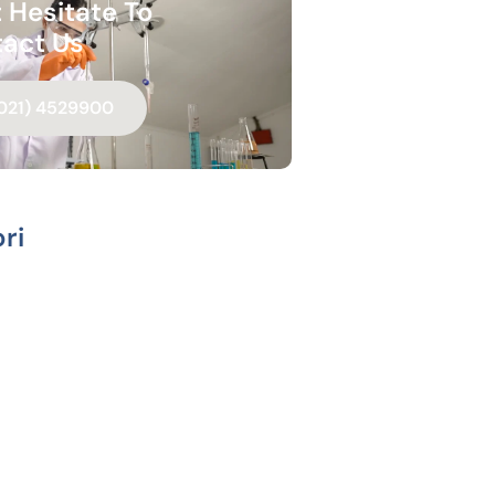
 Hesitate To
act Us
021) 4529900
ri