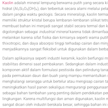
Kaolin
adalah mineral lempung berwarna putih yang secara ki
hidrat (Al₂Si₂O₅(OH)₄), dan terbentuk secara alami melalui p
dalam jangka waktu geologis. Secara mineralogi, kaolin term
memiliki struktur kristal berupa lembaran-lembaran silikat te
membuat bahan ini menjadi sangat stabil secara termal dan ki
digolongkan sebagai
industrial mineral
karena tidak dimanfa
melainkan karena sifat fisika dan kimianya seperti warna putih 
thixotropic, dan daya absorpsi tinggi terhadap cairan dan miny
menjadikannya sangat fleksibel untuk digunakan dalam berbag
Dalam aplikasinya seperti industri keramik, kaolin berfungsi
stabilitas dimensi saat pembakaran. Sedangkan dalam industr
komponen aktif dalam formulasi pestisida dan pelindung tan
pada permukaan daun dan buah yang mampu memantulkan sin
menghalangi serangga untuk bertelur atau mengisap cairan t
meningkatkan hasil panen sekaligus mengurangi penggunaan 
sebagai bahan tambahan yang penting dalam pendekatan per
lingkungan. Karena multifungsi dan aman digunakan, kaolin 
sangat dicari oleh industri berskala besar, sehingga bahan ini