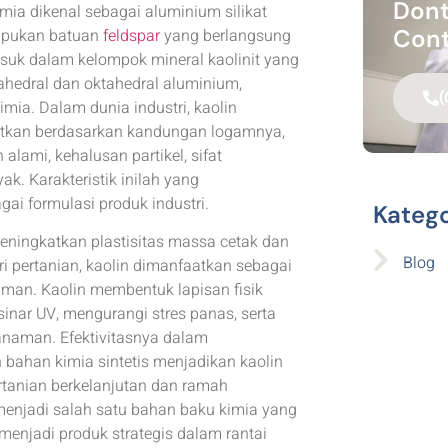
Dont
mia dikenal sebagai aluminium silikat
Cont
elapukan batuan
feldspar
yang berlangsung
asuk dalam kelompok mineral kaolinit yang
trahedral dan oktahedral aluminium,
(
mia. Dalam dunia industri, kaolin
atkan berdasarkan kandungan logamnya,
alami, kehalusan partikel, sifat
ak. Karakteristik inilah yang
ai formulasi produk industri.
Katego
 meningkatkan plastisitas massa cetak dan
Blog
i pertanian, kaolin dimanfaatkan sebagai
aman. Kaolin membentuk lapisan fisik
ar UV, mengurangi stres panas, serta
anaman. Efektivitasnya dalam
bahan kimia sintetis menjadikan kaolin
tanian berkelanjutan dan ramah
menjadi salah satu bahan baku kimia yang
 menjadi produk strategis dalam rantai