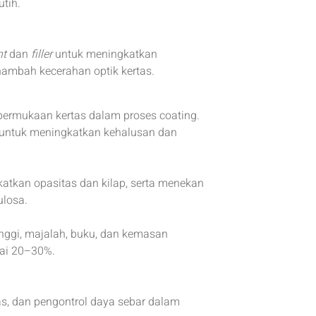
tih.
nt
dan
filler
untuk meningkatkan
nambah kecerahan optik kertas.
 permukaan kertas dalam proses coating.
lp untuk meningkatkan kehalusan dan
atkan opasitas dan kilap, serta menekan
ulosa.
nggi, majalah, buku, dan kemasan
pai 20–30%.
tas, dan pengontrol daya sebar dalam