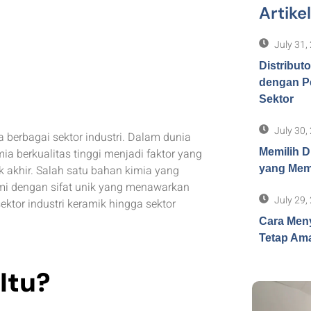
Artike
July 31,
Distribut
dengan P
Sektor
July 30,
 berbagai sektor industri. Dalam dunia
ia berkualitas tinggi menjadi faktor yang
Memilih D
 akhir. Salah satu bahan kimia yang
yang Memb
mi dengan sifat unik yang menawarkan
July 29,
sektor industri keramik hingga sektor
Cara Meny
Tetap Ama
Itu?