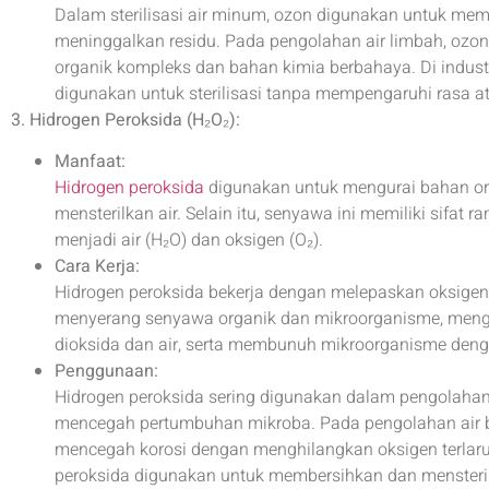
Dalam sterilisasi air minum, ozon digunakan untuk m
meninggalkan residu. Pada pengolahan air limbah, oz
organik kompleks dan bahan kimia berbahaya. Di indu
digunakan untuk sterilisasi tanpa mempengaruhi rasa at
3. Hidrogen Peroksida (H₂O₂):
Manfaat:
Hidrogen peroksida
digunakan untuk mengurai bahan or
mensterilkan air. Selain itu, senyawa ini memiliki sifat
menjadi air (H₂O) dan oksigen (O₂).
Cara Kerja:
Hidrogen peroksida bekerja dengan melepaskan oksigen a
menyerang senyawa organik dan mikroorganisme, meng
dioksida dan air, serta membunuh mikroorganisme den
Penggunaan:
Hidrogen peroksida sering digunakan dalam pengolahan
mencegah pertumbuhan mikroba. Pada pengolahan air bo
mencegah korosi dengan menghilangkan oksigen terlarut
peroksida digunakan untuk membersihkan dan mensterilk