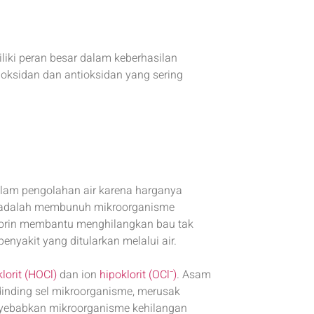
iki peran besar dalam keberhasilan
a oksidan dan antioksidan yang sering
lam pengolahan air karena harganya
a adalah membunuh mikroorganisme
, klorin membantu menghilangkan bau tak
nyakit yang ditularkan melalui air.
lorit (HOCl)
dan ion
hipoklorit (OCl⁻)
. Asam
inding sel mikroorganisme, merusak
enyebabkan mikroorganisme kehilangan