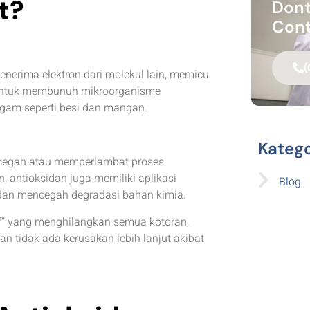
t?
Dont
Cont
(
erima elektron dari molekul lain, memicu
n untuk membunuh mikroorganisme
ogam seperti besi dan mangan.
Katego
ncegah atau memperlambat proses
, antioksidan juga memiliki aplikasi
Blog
 dan mencegah degradasi bahan kimia.
if” yang menghilangkan semua kotoran,
 tidak ada kerusakan lebih lanjut akibat