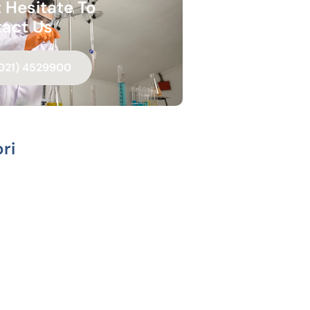
 Hesitate To
act Us
021) 4529900
ri