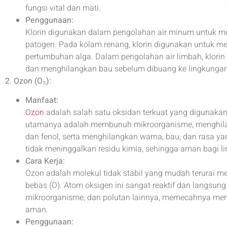
fungsi vital dan mati.
Penggunaan:
Klorin digunakan dalam pengolahan air minum untuk me
patogen. Pada kolam renang, klorin digunakan untuk m
pertumbuhan alga. Dalam pengolahan air limbah, klor
dan menghilangkan bau sebelum dibuang ke lingkungan
2. Ozon (O₃):
Manfaat:
Ozon
adalah salah satu oksidan terkuat yang digunakan
utamanya adalah membunuh mikroorganisme, menghilan
dan fenol, serta menghilangkan warna, bau, dan rasa yan
tidak meninggalkan residu kimia, sehingga aman bagi l
Cara Kerja:
Ozon adalah molekul tidak stabil yang mudah terurai m
bebas (O). Atom oksigen ini sangat reaktif dan langsun
mikroorganisme, dan polutan lainnya, memecahnya men
aman.
Penggunaan: