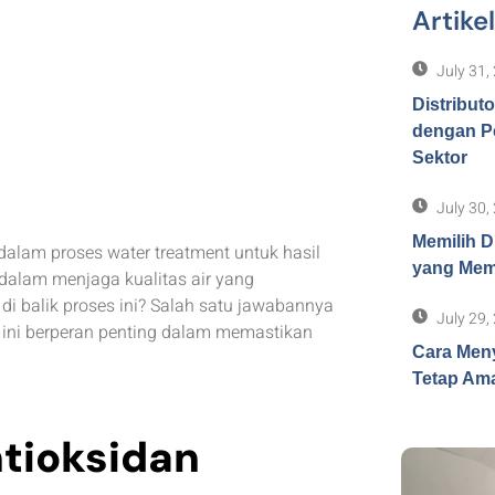
Artike
July 31,
Distribut
dengan P
Sektor
July 30,
Memilih D
dalam proses water treatment untuk hasil
yang Memb
 dalam menjaga kualitas air yang
di balik proses ini? Salah satu jawabannya
July 29,
ini berperan penting dalam memastikan
Cara Meny
Tetap Ama
ntioksidan