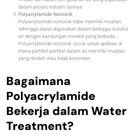
dalam proses industri lainnya.
Polyacrylamide Nonionik
Polyacrylamide nonionik tidak memiliki muatan,
sehingga dapat digunakan dalam berbagai kondisi
air dengan kandungan mineral yang berbeda.
Polyacrylamide nonionik cocok untuk aplikasi di
mana partikel-partikel dalam air memiliki muatan
yang rendah atau tidak konsisten.
Bagaimana
Polyacrylamide
Bekerja dalam Water
Treatment?