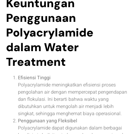
Keuntungan
Penggunaan
Polyacrylamide
dalam Water
Treatment
Efisiensi Tinggi
Polyacrylamide meningkatkan efisiensi proses
pengolahan air dengan mempercepat pengendapan
dan flokulasi. Ini berarti bahwa waktu yang
dibutuhkan untuk mengolah air menjadi lebih
singkat, sehingga menghemat biaya operasional.
Penggunaan yang Fleksibel
Polyacrylamide dapat digunakan dalam berbagai