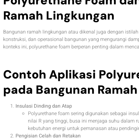
Polyurethane Foam dan
Ramah Lingkungan
Bangunan ramah lingkungan atau dikenal juga dengan istila
konstruksi, dan operasional bangunan yang mengurangi damp
konteks ini, polyurethane foam berperan penting dalam menca
Contoh Aplikasi Polyu
pada Bangunan Ramah
Insulasi Dinding dan Atap
Polyurethane foam sering digunakan sebagai insu
nilai R yang tinggi, busa ini menjaga suhu dalam 
kebutuhan energi untuk pemanasan atau pendingi
Pengisian Celah dan Retakan