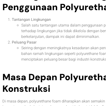
Penggunaan Polyureth
Tantangan Lingkungan
Salah satu tantangan utama dalam penggunaan 
terhadap lingkungan jika tidak dikelola dengan b
berkelanjutan, dampak ini dapat diminimalkan.
Peluang Pasar
Seiring dengan meningkatnya kesadaran akan pent
bahan ramah lingkungan seperti polyurethane foam
menciptakan peluang besar bagi industri konstruk
Masa Depan Polyureth
Konstruksi
Di masa depan, polyurethane foam diharapkan akan semakin 