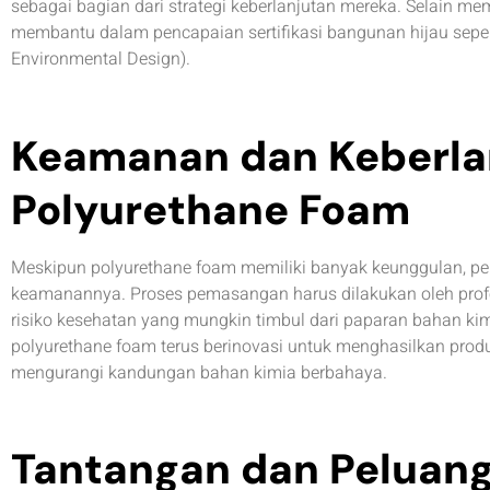
sebagai bagian dari strategi keberlanjutan mereka. Selain memb
membantu dalam pencapaian sertifikasi bangunan hijau seper
Environmental Design).
Keamanan dan Keberla
Polyurethane Foam
Meskipun polyurethane foam memiliki banyak keunggulan, p
keamanannya. Proses pemasangan harus dilakukan oleh profes
risiko kesehatan yang mungkin timbul dari paparan bahan kimi
polyurethane foam terus berinovasi untuk menghasilkan prod
mengurangi kandungan bahan kimia berbahaya.
Tantangan dan Peluan