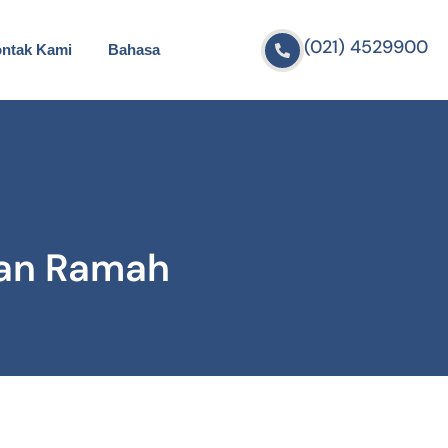
(021) 4529900
ntak Kami
Bahasa
nan Ramah