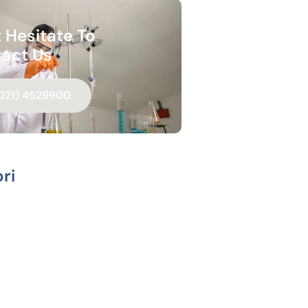
 Hesitate To
act Us
021) 4529900
ri