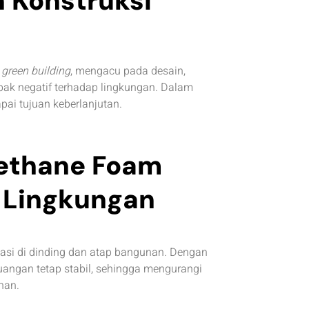
 Konstruksi
h
green building
, mengacu pada desain,
ak negatif terhadap lingkungan. Dalam
pai tujuan keberlanjutan.
rethane Foam
 Lingkungan
lasi di dinding dan atap bangunan. Dengan
ruangan tetap stabil, sehingga mengurangi
nan.