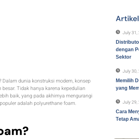
Artike
July 31,
Distribut
dengan P
Sektor
July 30,
? Dalam dunia konstruksi modern, konsep
Memilih D
besar. Tidak hanya karena kepedulian
yang Memb
 lebih baik, yang pada akhirnya mengurangi
July 29,
 populer adalah polyurethane foam.
Cara Meny
Tetap Ama
Foam?