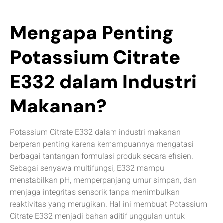
Mengapa Penting
Potassium Citrate
E332 dalam Industri
Makanan?
Potassium Citrate E332 dalam industri makanan
berperan penting karena kemampuannya mengatasi
berbagai tantangan formulasi produk secara efisien.
Sebagai senyawa multifungsi, E332 mampu
menstabilkan pH, memperpanjang umur simpan, dan
menjaga integritas sensorik tanpa menimbulkan
reaktivitas yang merugikan. Hal ini membuat Potassium
Citrate E332 menjadi bahan aditif unggulan untuk