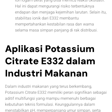
ion logam berat yang bisa memicu reaksi oksidatif.
Hal ini dapat mengurangi risiko terbentuknya
endapan dan menjaga kejernihan larutan. Selain itu,
stabilitas ionik dari E332 membantu
mempertahankan kestabilan rasa dan warna
selama masa simpan panjang di rak distribusi.
Aplikasi Potassium
Citrate E332 dalam
Industri Makanan
Dalam industri makanan yang terus berkembang,
Potassium Citrate E332 memiliki peran signifikan sebagai
aditif multifungsi yang mampu memenuhi berbagai
kebutuhan teknis formulasi. Keunggulannya dalam
menstabilkan pH, memperpanjang umur simpan, serta