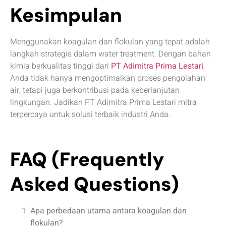
Kesimpulan
Menggunakan koagulan dan flokulan yang tepat adalah
langkah strategis dalam water treatment. Dengan bahan
kimia berkualitas tinggi dari
PT Adimitra Prima Lestari
,
Anda tidak hanya mengoptimalkan proses pengolahan
air, tetapi juga berkontribusi pada keberlanjutan
lingkungan. Jadikan PT Adimitra Prima Lestari mitra
terpercaya untuk solusi terbaik industri Anda.
FAQ (Frequently
Asked Questions)
Apa perbedaan utama antara koagulan dan
flokulan?