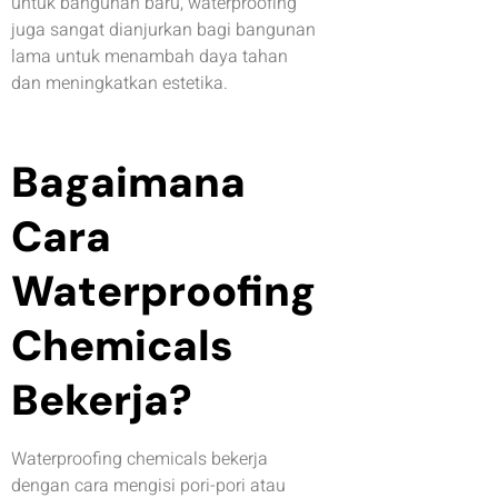
untuk bangunan baru, waterproofing
juga sangat dianjurkan bagi bangunan
lama untuk menambah daya tahan
dan meningkatkan estetika.
Bagaimana
Cara
Waterproofing
Chemicals
Bekerja?
Waterproofing chemicals bekerja
dengan cara mengisi pori-pori atau