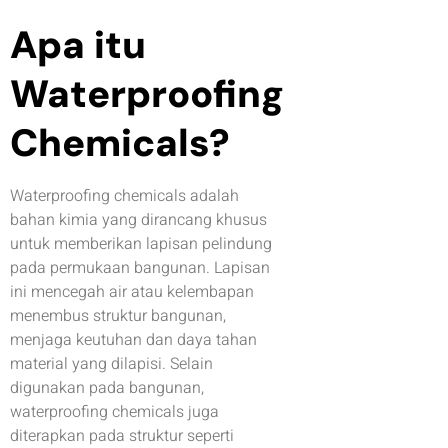
Apa itu
Waterproofing
Chemicals?
Waterproofing chemicals adalah
bahan kimia yang dirancang khusus
untuk memberikan lapisan pelindung
pada permukaan bangunan. Lapisan
ini mencegah air atau kelembapan
menembus struktur bangunan,
menjaga keutuhan dan daya tahan
material yang dilapisi. Selain
digunakan pada bangunan,
waterproofing chemicals juga
diterapkan pada struktur seperti