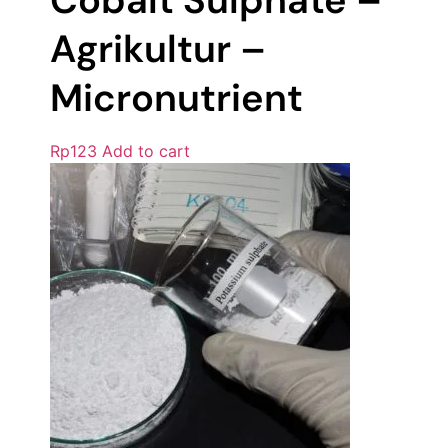
Agrikultur –
Micronutrient
Rp
123
Add to cart