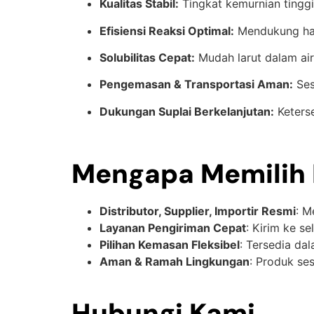
Kualitas Stabil:
Tingkat kemurnian tinggi
Efisiensi Reaksi Optimal:
Mendukung hasi
Solubilitas Cepat:
Mudah larut dalam ai
Pengemasan & Transportasi Aman:
Ses
Dukungan Suplai Berkelanjutan:
Keterse
Mengapa Memilih P
Distributor, Supplier, Importir Resmi
: M
Layanan Pengiriman Cepat
: Kirim ke s
Pilihan Kemasan Fleksibel
: Tersedia da
Aman & Ramah Lingkungan
: Produk se
Hubungi Kami