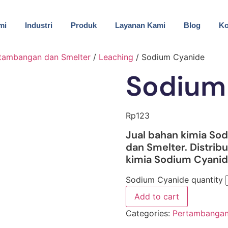
mi
Industri
Produk
Layanan Kami
Blog
Ko
tambangan dan Smelter
/
Leaching
/ Sodium Cyanide
Sodium
Rp
123
Jual bahan kimia So
dan Smelter. Distribu
kimia Sodium Cyanide
Sodium Cyanide quantity
Add to cart
Categories:
Pertambangan