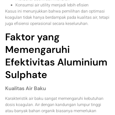
Konsumsi air utility menjadi lebih efisien
Kasus ini menunjukkan bahwa pemilihan dan optimasi
koagulan tidak hanya berdampak pada kualitas air, tetapi
juga efisiensi operasional secara keseluruhan.
Faktor yang
Memengaruhi
Efektivitas Aluminium
Sulphate
Kualitas Air Baku
Karakteristik air baku sangat memengaruhi kebutuhan
dosis koagulan. Air dengan kandungan lumpur tinggi
atau banyak bahan organik biasanya memerlukan