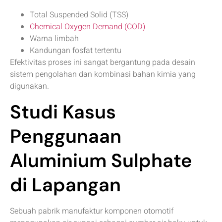
Total Suspended Solid (TSS)
Chemical Oxygen Demand (COD)
Warna limbah
Kandungan fosfat tertentu
Efektivitas proses ini sangat bergantung pada desain
sistem pengolahan dan kombinasi bahan kimia yang
digunakan.
Studi Kasus
Penggunaan
Aluminium Sulphate
di Lapangan
Sebuah pabrik manufaktur komponen otomotif