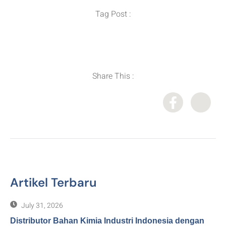
Tag Post :
Distributor Bahan Kimia
,
Importir Bahan Kimia
,
Industri Water Treatment
,
Supplier Bahan Kimia
Share This :
Artikel Terbaru
July 31, 2026
Distributor Bahan Kimia Industri Indonesia dengan