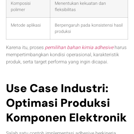
Komposisi
Menentukan kekuatan dan
polimer
fleksibilitas
Metode aplikasi
Berpengaruh pada konsistensi hasil
produksi
Karena itu, proses
pemilihan bahan kimia adhesive
harus
mempertimbangkan kondisi operasional, karakteristik
produk, serta target performa yang ingin dicapai.
Use Case Industri:
Optimasi Produksi
Komponen Elektronik
Salah satu contoh implementasi adhesive berkinerja