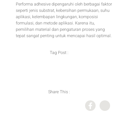
Performa adhesive dipengaruhi oleh berbagai faktor
seperti jenis substrat, kebersihan permukaan, suhu
aplikasi, kelembapan lingkungan, komposisi
formulasi, dan metode aplikasi. Karena itu,
pemilihan material dan pengaturan proses yang
tepat sangat penting untuk mencapai hasil optimal.
Tag Post :
Distributor Bahan Kimia
,
Importir Bahan Kimia
,
Industri Coating dan Adhesive
,
Supplier Bahan Kimia
Share This :