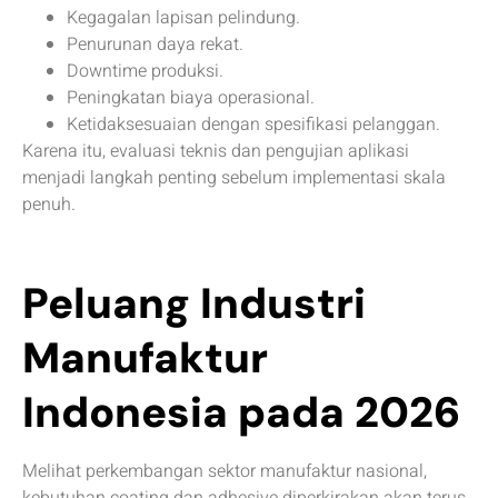
Kegagalan lapisan pelindung.
Penurunan daya rekat.
Downtime produksi.
Peningkatan biaya operasional.
Ketidaksesuaian dengan spesifikasi pelanggan.
Karena itu, evaluasi teknis dan pengujian aplikasi
menjadi langkah penting sebelum implementasi skala
penuh.
Peluang Industri
Manufaktur
Indonesia pada 2026
Melihat perkembangan sektor manufaktur nasional,