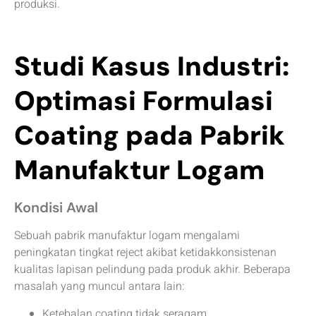
produksi.
Studi Kasus Industri:
Optimasi Formulasi
Coating pada Pabrik
Manufaktur Logam
Kondisi Awal
Sebuah pabrik manufaktur logam mengalami
peningkatan tingkat reject akibat ketidakkonsistenan
kualitas lapisan pelindung pada produk akhir. Beberapa
masalah yang muncul antara lain:
Ketebalan coating tidak seragam.