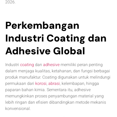
2026.
Perkembangan
Industri Coating dan
Adhesive Global
Industri
coating
dan
adhesive
memiliki peran penting
dalam menjaga kualitas, ketahanan, dan fungsi berbagai
produk manufaktur. Coating digunakan untuk melindungi
permukaan dari
korosi
,
abrasi
, kelembapan, hingga
paparan bahan kimia. Sementara itu, adhesive
memungkinkan proses penyambungan material yang
lebih ringan dan efisien dibandingkan metode mekanis
konvensional.