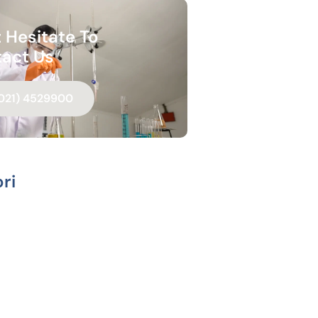
 Hesitate To
act Us
021) 4529900
ri