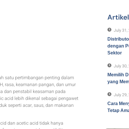
Artike
July 31,
Distribut
dengan P
Sektor
July 30,
Memilih D
alah satu pertimbangan penting dalam
yang Memb
 pH, rasa, keamanan pangan, dan umur
sa dan penstabil keasaman pada
July 29,
ic acid lebih dikenal sebagai pengawet
Cara Meny
uk seperti acar, saus, dan makanan
Tetap Ama
cid dan acetic acid tidak hanya