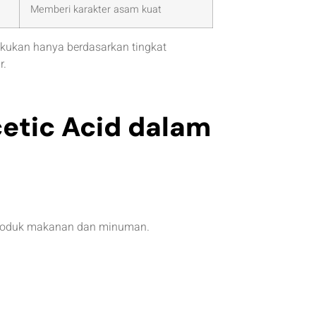
Memberi karakter asam kuat
akukan hanya berdasarkan tingkat
r.
cetic Acid dalam
s produk makanan dan minuman.