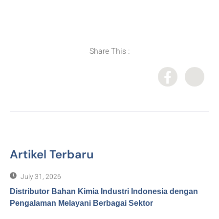
Distributor Bahan Kimia
,
Importir Bahan Kimia
,
Industri Agrikultur
,
Solusi Bahan Kimia
,
Supplier Bahan Kimia
Share This :
Artikel Terbaru
July 31, 2026
Distributor Bahan Kimia Industri Indonesia dengan
Pengalaman Melayani Berbagai Sektor