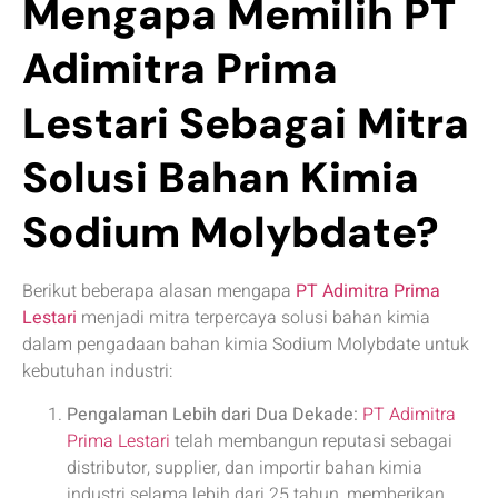
Mengapa Memilih PT
Adimitra Prima
Lestari Sebagai Mitra
Solusi Bahan Kimia
Sodium Molybdate?
Berikut beberapa alasan mengapa
PT Adimitra Prima
Lestari
menjadi mitra terpercaya solusi bahan kimia
dalam pengadaan bahan kimia Sodium Molybdate untuk
kebutuhan industri:
Pengalaman Lebih dari Dua Dekade:
PT Adimitra
Prima Lestari
telah membangun reputasi sebagai
distributor, supplier, dan importir bahan kimia
industri selama lebih dari 25 tahun, memberikan