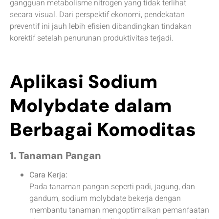
gangguan metabolisme nitrogen yang tidak terlihat
secara visual. Dari perspektif ekonomi, pendekatan
preventif ini jauh lebih efisien dibandingkan tindakan
korektif setelah penurunan produktivitas terjadi.
Aplikasi Sodium
Molybdate dalam
Berbagai Komoditas
1. Tanaman Pangan
Cara Kerja:
Pada tanaman pangan seperti padi, jagung, dan
gandum, sodium molybdate bekerja dengan
membantu tanaman mengoptimalkan pemanfaatan